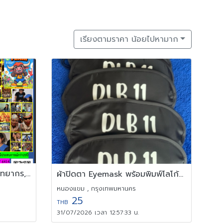
เรียงตามราคา น้อยไปหามาก
ทีมไทยนันทนาการ,ทุยทำทีม,วิทยากร,วอล์คแรลลี่,ละลายพฤติกรรม,OD
ผ้าปิดตา Eyemask พร้อมพิมพ์โลโก้ 0816484576
หนองแขม , กรุงเทพมหานคร
25
THB
31/07/2026 เวลา 12:57:33 น.