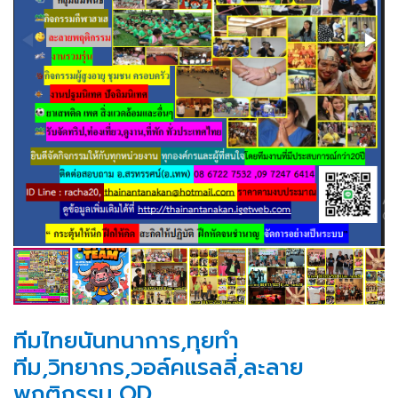
ทีมไทยนันทนาการ,ทุยทำ
ทีม,วิทยากร,วอล์คแรลลี่,ละลาย
พฤติกรรม,OD