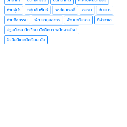
วิทยากร
จัดกิจกรรม
นันทนาการ
ละลายพฤติกรรม
ค่ายผู้นำ
กลุ่มสัมพันธ์
วอล์ค แรลลี่
อบรม
สัมมนา
ค่ายกิจกรรม
พัฒนาบุคลากร
พัฒนาทีมงาน
กีฬาฮาเฮ
ปฐมนิเทศ นักเรียน นักศึกษา พนักงานใหม่
ปัจฉิมนิเทศนักเรียน นัก