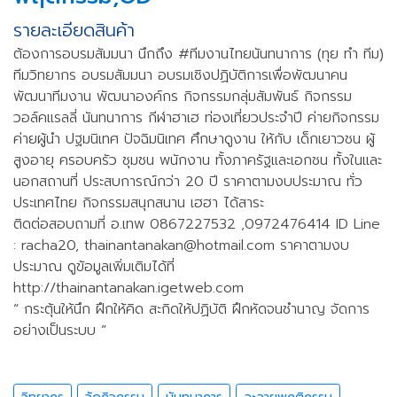
รายละเอียดสินค้า
ต้องการอบรมสัมมนา นึกถึง #ทีมงานไทยนันทนาการ (ทุย ทำ ทีม)
ทีมวิทยากร อบรมสัมมนา อบรมเชิงปฏิบัติการเพื่อพัฒนาคน
พัฒนาทีมงาน พัฒนาองค์กร กิจกรรมกลุ่มสัมพันธ์ กิจกรรม
วอล์คแรลลี่ นันทนาการ กีฬาฮาเฮ ท่องเที่ยวประจำปี ค่ายกิจกรรม
ค่ายผู้นำ ปฐมนิเทศ ปัจฉิมนิเทศ ศึกษาดูงาน ให้กับ เด็กเยาวชน ผู้
สูงอายุ ครอบครัว ชุมชน พนักงาน ทั้งภาครัฐและเอกชน ทั้งในและ
นอกสถานที่ ประสบการณ์กว่า 20 ปี ราคาตามงบประมาณ ทั่ว
ประเทศไทย กิจกรรมสนุกสนาน เฮฮา ได้สาระ
ติดต่อสอบถามที่ อ.เทพ 0867227532 ,0972476414 ID Line
: racha20,
thainantanakan@hotmail.com
ราคาตามงบ
ประมาณ ดูข้อมูลเพิ่มเติมได้ที่
http://thainantanakan.igetweb.com
“ กระตุ้นให้นึก ฝึกให้คิด สะกิดให้ปฏิบัติ ฝึกหัดจนชำนาญ จัดการ
อย่างเป็นระบบ ”