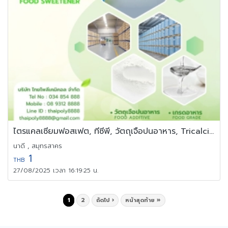
ไตรแคลเซียมฟอสเฟต, ทีซีพี, วัตถุเจือปนอาหาร, Tricalcium Phosphate
นาดี , สมุทรสาคร
1
THB
27/08/2025 เวลา 16:19:25 น.
1
2
ถัดไป ›
หน้าสุดท้าย »