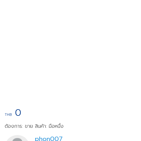
0
THB
ต้องการ: ขาย
สินค้า: มือหนึ่ง
phon007