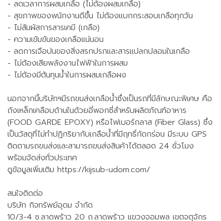
- ลดเวลาการผสมเกลือ (ไม่ต้องผสมเกลือ)
- สุขภาพของพนักงานดีขึ้น ไม่ต้องแบกกระสอบเกลือทุกวัน
- ไม่สัมผัสการสารเคมี (เกลือ)
- ความเข้มข้นของเกลือแน่นอน
- ลดการเจือปนของสิ่งสรกปรกและสารแปลกปลอมในเกลือ
- ไม่ต้องเสียพลังงานไฟฟ้าในการผสม
- ไม่ต้องมีต้นทุนน้ำในการผสมเกลือผง
นอกจากนี้บริษัทฯมีรถขนส่งเกลือน้ำซึ่งเป็นรถที่มีลักษณะพิเศษ คือ
ถังเหล็กเคลือบด้านในด้วยอี่พอกซี่สำหรับผลิตภัณฑ์อาหาร
(FOOD GARDE EPOXY) หรือไฟเบอร์กลาส (Fiber Glass) ซึ่ง
เป็นวัสดุที่ไม่ทำปฏิกริยากับเกลือน้ำที่มีฤทธิ์กัดกร่อน มีระบบ GPS
ติดตามรถขนส่งและสามารถขนส่งสินค้าได้ตลอด 24 ชั่วโมง
พร้อมจัดส่งทั่วประเทศ
ดูข้อมูลเพิ่มเติม https://kijsub-udom.com/
สนใจติดต่อ
บริษัท กิจทรัพย์อุดม จำกัด
10/3-4 ซ.ลาดพร้าว 20 ถ.ลาดพร้าว แขวงจอมพล เขตจตุจักร