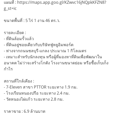
แผนที่ : https://maps.app.goo.gl/KZwvc16jNQpkKFZN8?
g_st=ic
ขนาดพื้นที่ : 5 ไร่ 1 งาน 46 ตร.ว.
รายละเอียด :
- ที่ดินล้อมรั้วแล้ว
- ที่ดินอยู่ซอยเดียวกับบริษัทฟู่หยูอิมพอร์ต
- ห่างจากถนนชลบุรี-แกลง ประมาณ 1 กิโลเมตร
- เหมาะสำหรับนักลงทุน หรือผู้ที่มองหาที่ดินเพื่อพัฒนาใน
อนาคต ไม่ว่าจะสร้างโกดัง โรงงานขนาดย่อม หรือซื้อเก็บเก็ง
กำไร
สถานที่ใกล้เคียง :
- 7-Eleven สาขา PTTOR ระยะทาง 1.9 กม.
- โรงเรียนหนองปรือ ระยะทาง 2.4 กม.
- วัดหนองไผ่แก้ว ระยะทาง 2.8 กม.
ราคาขาย : 6.9 ล้านบาท