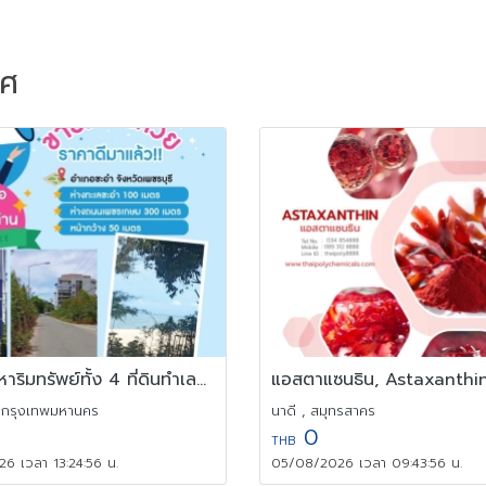
าศ
ขายอสังหาริมทรัพย์ทั้ง 4 ที่ดินทำเลทอง
 กรุงเทพมหานคร
นาดี , สมุทรสาคร
0
THB
6 เวลา 13:24:56 น.
05/08/2026 เวลา 09:43:56 น.