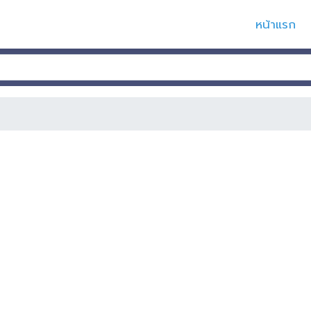
หน้าแรก