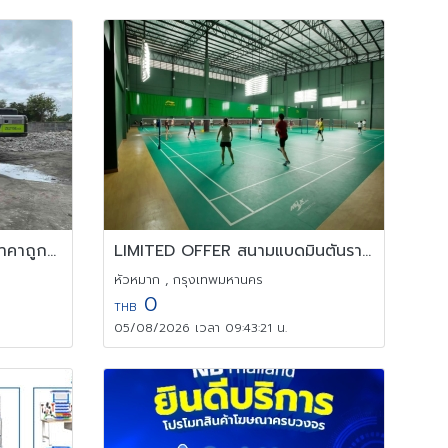
LIMITED OFFER สนามแบดมินตันราคาพิเศษพร้อมเล่น 49,900.00 บาท
เช่าแม็คโคร PC135/PC215 ราคาถูกงานด่วนพร้อมให้บริการ
หัวหมาก , กรุงเทพมหานคร
0
THB
05/08/2026 เวลา 09:43:21 น.