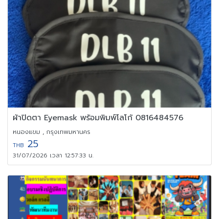
ผ้าปิดตา Eyemask พร้อมพิมพ์โลโก้ 0816484576
หนองแขม , กรุงเทพมหานคร
25
THB
31/07/2026 เวลา 12:57:33 น.