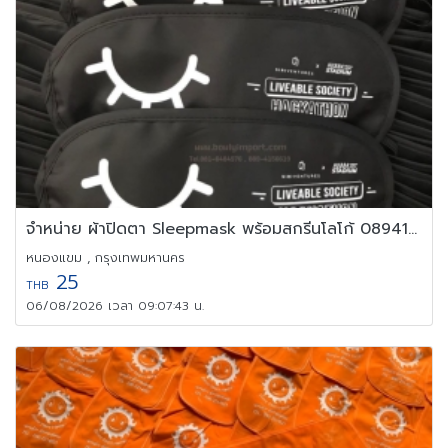
จำหน่าย ผ้าปิดตา Sleepmask พร้อมสกรีนโลโก้ 0894156619
หนองแขม , กรุงเทพมหานคร
25
THB
06/08/2026 เวลา 09:07:43 น.