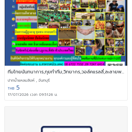
ทีมไทยนันทนาการ,ทุยทำทีม,วิทยากร,วอล์คแรลลี่,ละลายพฤติกรรม,OD
ปากน้ำแหลมสิงห์ , จันทบุรี
5
THB
17/07/2026 เวลา 09:51:26 น.