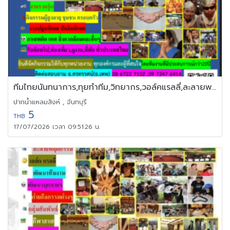
ทีมไทยนันทนาการ,ทุยทำทีม,วิทยากร,วอล์คแรลลี่,ละลายพฤติกรรม,OD
ปากน้ำแหลมสิงห์ , จันทบุรี
5
THB
17/07/2026 เวลา 09:51:26 น.