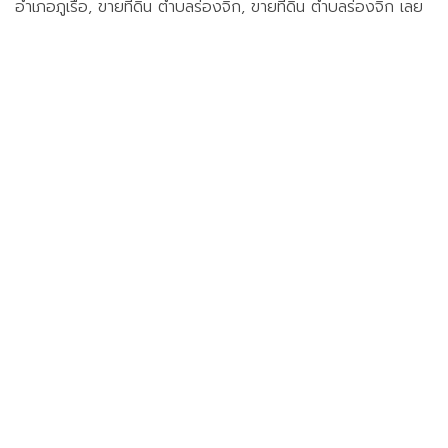
อำเภอภูเรือ, ขายที่ดิน ตำบลร่องจิก, ขายที่ดิน ตำบลร่องจิก เลย