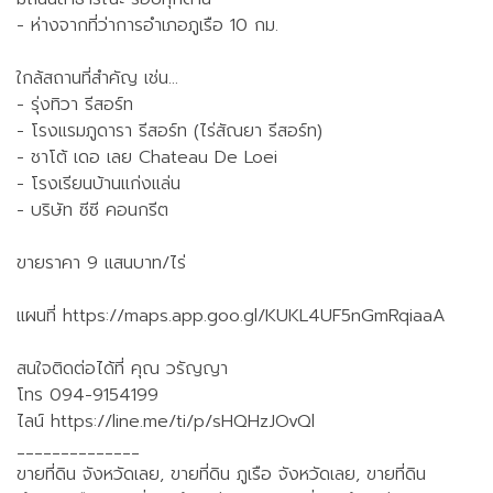
- ห่างจากที่ว่าการอำเภอภูเรือ 10 กม.
ใกล้สถานที่สำคัญ เช่น…
- รุ่งทิวา รีสอร์ท
- โรงแรมภูดารา รีสอร์ท (ไร่สัณยา รีสอร์ท)
- ชาโต้ เดอ เลย Chateau De Loei
- โรงเรียนบ้านแก่งแล่น
- บริษัท ซีซี คอนกรีต
ขายราคา 9 แสนบาท/ไร่
แผนที่ https://maps.app.goo.gl/KUKL4UF5nGmRqiaaA
สนใจติดต่อได้ที่ คุณ วรัญญา
โทร 094-9154199
ไลน์ https://line.me/ti/p/sHQHzJOvQl
______________
ขายที่ดิน จังหวัดเลย, ขายที่ดิน ภูเรือ จังหวัดเลย, ขายที่ดิน