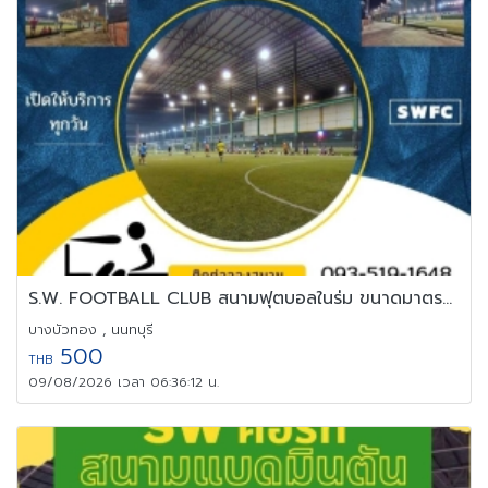
S.W. FOOTBALL CLUB สนามฟุตบอลในร่ม ขนาดมาตรฐาน
บางบัวทอง , นนทบุรี
500
THB
09/08/2026 เวลา 06:36:12 น.