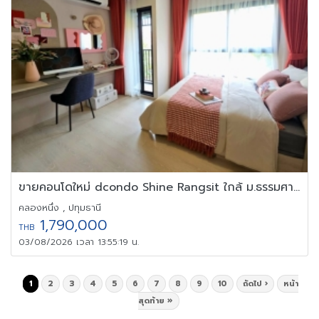
ขายคอนโดใหม่ dcondo Shine Rangsit ใกล้ ม.ธรรมศาสตร์ รังสิต
คลองหนึ่ง , ปทุมธานี
1,790,000
THB
03/08/2026 เวลา 13:55:19 น.
1
2
3
4
5
6
7
8
9
10
ถัดไป ›
หน้า
สุดท้าย »