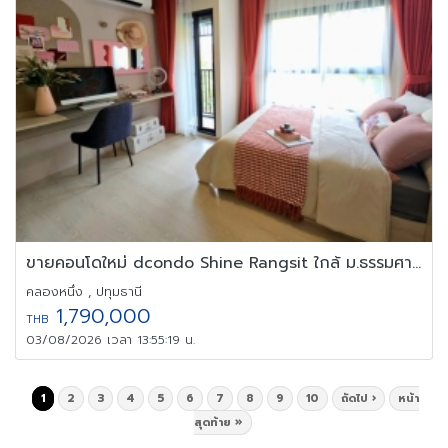
ขายคอนโดใหม่ dcondo Shine Rangsit ใกล้ ม.ธรรมศาสตร์ รังสิต
คลองหนึ่ง , ปทุมธานี
1,790,000
THB
03/08/2026 เวลา 13:55:19 น.
1
2
3
4
5
6
7
8
9
10
ถัดไป ›
หน้า
สุดท้าย »