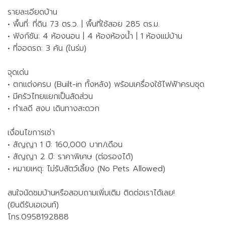
รายละเอียดบ้าน
• พื้นที่: ที่ดิน 73 ตร.ว. | พื้นที่ใช้สอย 285 ตร.ม.
• ฟังก์ชัน: 4 ห้องนอน | 4 ห้องห้องน้ำ | 1 ห้องแม่บ้าน
• ที่จอดรถ: 3 คัน (ในร่ม)
จุดเด่น
• ตกแต่งครบ (Built-in ทั้งหลัง) พร้อมเครื่องใช้ไฟฟ้าครบชุด
• มีครัวไทยแยกเป็นสัดส่วน
• ทำเลดี สงบ เดินทางสะดวก
เงื่อนไขการเช่า
• สัญญา 1 ปี: 160,000 บาท/เดือน
• สัญญา 2 ปี: ราคาพิเศษ (ต่อรองได้)
• หมายเหตุ: ไม่รับสัตว์เลี้ยง (No Pets Allowed)
สนใจนัดชมบ้านหรือสอบถามเพิ่มเติม ติดต่อเราได้เลย!
(ยินดีรับเอเจนท์)
โทร.0958192888