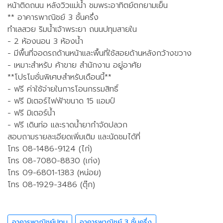
หน้าติดถนน หลังวิวแม่น้ำ ชมพระอาทิตย์ตกยามเย็น
** อาคารพาณิชย์ 3 ชั้นครึ่ง
ทำเลสวย ริมน้ำเจ้าพระยา ถนนปทุมสายใน
- 2 ห้องนอน 3 ห้องน้ำ
- มีพื้นที่จอดรถด้านหน้าและพื้นที่ใช้สอยด้านหลังกว้างขวาง
- เหมาะสำหรับ ค้าขาย สำนักงาน อยู่อาศัย
**โปรโมชั่นพิเศษสำหรับเดือนนี้**
- ฟรี ค่าใช้จ่ายในการโอนกรรมสิทธิ์
- ฟรี มิเตอร์ไฟฟ้าขนาด 15 แอมป์
- ฟรี มิเตอร์น้ำ
- ฟรี เดินท่อ และราดน้ำยากำจัดปลวก
สอบถามรายละเอียดเพิ่มเติม และนัดชมได้ที่
โทร 08-1486-9124 (ไก่)
โทร 08-7080-8830 (เก่ง)
โทร 09-6801-1383 (หน่อย)
โทร 08-1929-3486 (ตุ๊ก)
อาคารพาณิชย์ปทุม
อาคารพาณิชย์ 3 ชั้นครึ่ง