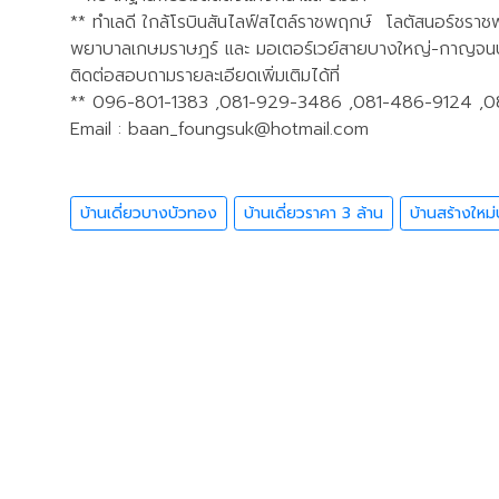
** ทำเลดี ใกล้โรบินสันไลฟ์สไตล์ราชพฤกษ์ โลตัสนอร์ช
พยาบาลเกษมราษฎร์ และ มอเตอร์เวย์สายบางใหญ่-กาญจนบุ
ติดต่อสอบถามรายละเอียดเพิ่มเติมได้ที่
** 096-801-1383 ,081-929-3486 ,081-486-9124 ,
Email :
baan_foungsuk@hotmail.com
บ้านเดี่ยวบางบัวทอง
บ้านเดี่ยวราคา 3 ล้าน
บ้านสร้างใหม