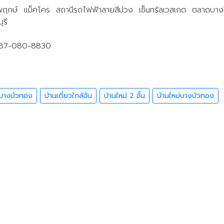
ราชพฤกษ์ แม็คโคร สถานีรถไฟฟ้าสายสีม่วง เซ็นทรัลเวสเกต ตลาดบา
รี
087-080-8830
่บางบัวทอง
บ้านเดี่ยวใกล้ฉัน
บ้านใหม่ 2 ชั้น
บ้านใหม่บางบัวทอง