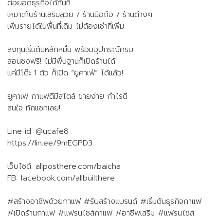
ต่อยอดธุรกิจได้ทันที
เหมาะกับร้านเสริมสวย / ร้านมือถือ / ร้านต่างๆ
เพิ่มรายได้ในพื้นที่เดิม ไม่ต้องเช่าที่เพิ่ม
.
ลงทุนเริ่มต้นหลักหมื่น พร้อมอุปกรณ์ครบ
สอนชงฟรี! ไม่มีพื้นฐานก็เปิดร้านได้
แค่มีโต๊ะ 1 ตัว ก็เปิด “ยูคาเฟ่” ได้แล้ว!
.
ยูคาเฟ่ กาแฟดีมีสไตล์ ขายง่าย กำไรดี
สนใจ ทักแชทเลย!
Line id: @ucafe8
https://lin.ee/9mEGPD3
.
เว็บไซต์: allposthere.com/baicha
FB: facebook.com/allbuilthere
.
#สร้างอาชีพด้วยกาแฟ #รับสร้างแบรนด์ #เริ่มต้นธุรกิจกาแฟ
#เปิดร้านกาแฟ #แฟรนไชส์กาแฟ #อาชีพเสริม #แฟรนไชส์