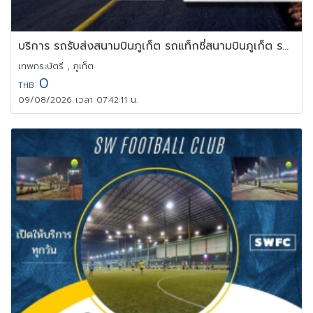
บริการ รถรับส่งสนามบินภูเก็ต รถแท็กซี่สนามบินภูเก็ต รถไปสนามบิน
เทพกระษัตรี , ภูเก็ต
0
THB
09/08/2026 เวลา 07:42:11 น.