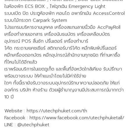
ในห้องพัก ECS BOX , ไฟฉุกเฉิน Emergency Light
ระบบเปิด ปิด ประตูห้องพัก คอนโด อพาร์ทเม้น AccessControl
ระบบไม้กระดก Carpark System
โปรแกรมบริหารงานบุคคล เครื่องสแกนลายนิ้วมือ AccPayRoll
เครื่องทำลายเอกสาร เครื่องนับธนบัตร เครื่องเคลือบบัตร
อุปกรณ์ POS ลิ้นชัก ปริ้นเตอร์ เครื่องทำบาร์
โค้ด กระดาษแคชเชียร์ สติกเกอร์บาร์โค้ด หมึกพิมพ์ปริ้นเตอร์
หมึกเครื่องตอกบัตร หมึกอุปกรณ์สำนักงานทุกชนิด ที่ท่านหาซื้อ
ที่ไหนไม่ได้อีกแล้ว
เราพร้อมบริการในเขตภูเก็ต และพื้นที่จังหวัดใกล้เคียง รับปรึกษา
พร้อมวางระบบ ให้คำแนะนำโดยไม่มีค่าใช้จ่าย
ใดๆ ทั้งนี้เรายังรับวางระบบอุปกรณ์รักษาความปลอดภัย ให้แก่
องค์กร บริษัท ห้างร้าน ด้วยผู้ชำนาญงานมีประสบการณ์มากกว่า
10 ปี
Website : https://utechphuket.com/th
Facebook : https://www.facebook.com/utechphuketall/
LINE : @utechphuket