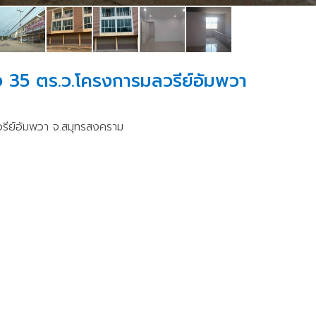
ึง 35 ตร.ว.โครงการมลวรีย์อัมพวา
วรีย์อัมพวา จ.สมุทรสงคราม