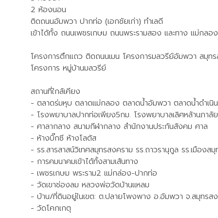
2 ห้องนอน
ติดถนนอัมพวา ปากท่อ (เอกชัยเก่า) ทำเลดี
เข้าได้ทั้ง ถนนเพชรเกษม ถนนพระรามสอง และทาง แม่กลอง
โครงการตึกแถว ติดถนนเมน โครงการมลวรีย์อัมพวา สมุท
โครงการ หมู่บ้านมลวรีย์
สถานที่ใกล้เคียง
- ตลาดร่มหุบ ตลาดแม่กลอง ตลาดน้ำอัมพวา ตลาดน้ำดำเนิ
- โรงพยาบาลปากท่อเพียง5กม. โรงพยาบาลเลิศหล้านภาลัย
- ศาลากลาง สนามกีฬากลาง สำนักงานประกันสังคม ศาล
- ห้างบิ๊กซี ห้างโลตัส
- รร.สารสาสน์วิเทศสมุทรสงคราม รร.ถาวรานุกูล รร.เมืองส
- การคมนาคมเข้าได้ทั้งสามเส้นทาง
- เพชรเกษม พระราม2 แม่กล่อง-ปากท่อ
- วัดเขาช่องลม หลวงพ่อวัดบ้านแหลม
- บ้าน/ที่ดินอยู่ในเขต: ต.ปลายโพงพาง อ.อัมพวา จ.สมุทรส
- วัดโคกเกตุ