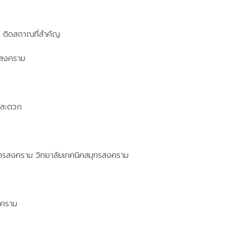
 ติดสถาณที่สำคัญ
รสงคราม
นสะดวก
มุทรสงคราม วิทยาลัยเทคนิคสมุทรสงคราม
งคราม