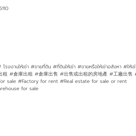
5110
งานให้เช่า #ขายที่ดิน #ที่ดินให้เช่า #ขายหรือให้เช่าอสังหา #ให้เช
พาณิชย์ #廠房出租 #倉庫出租 #倉庫出售 #出售或出租的房地產 #工廠出
r sale #Factory for rent #Real estate for sale or rent
rehouse for sale