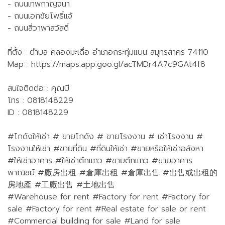
- ถนนเทพกาญจนา
- ถนนเอกชัยโพธิ์แจ้
- ถนนสี่วาพาสวัสดิ์
ที่ตั้ง : ตำบล คลองมะเดื่อ อำเภอกระทุ่มแบน สมุทรสาคร 74110
Map : https://maps.app.goo.gl/acTMDr4A7c9GAt4f8
สนใจติดต่อ : คุณบี
โทร : 0818148229
ID : 0818148229
#โกดังให้เช่า # ขายโกดัง # ขายโรงงาน # เช่าโรงงาน #
โรงงานให้เช่า #ขายที่ดิน #ที่ดินให้เช่า #ขายหรือให้เช่าอสังหา
#ให้เช่าอาคาร #ให้เช่าตึกแถว #ขายตึกแถว #ขายอาคาร
พาณิชย์ #廠房出租 #倉庫出租 #倉庫出售 #出售或出租的
房地產 #工廠出售 #土地出售
#Warehouse for rent #Factory for rent #Factory for
sale #Factory for rent #Real estate for sale or rent
#Commercial building for sale #Land for sale