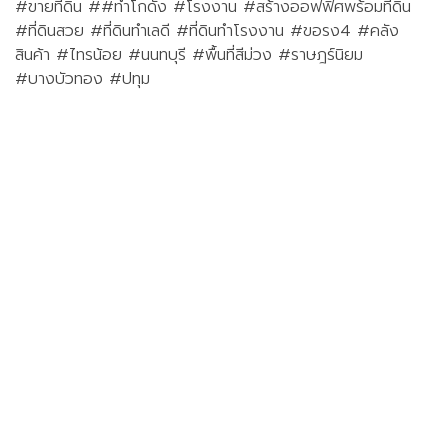
#ขายที่ดิน ##ทําโกดัง #โรงงาน #สร้างออฟฟิศพร้อมที่ดิน
#ที่ดินสวย #ที่ดินทำเลดี #ที่ดินทำโรงงาน #ขอรง4 #คลัง
สินค้า #ไทรน้อย #นนทบุรี #พื้นที่สีม่วง #ราษฎร์นิยม
#บางบัวทอง #ปทุม