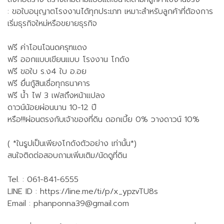
: ขอใบอนุญาตโรงงานได้ทุกประเภท เหมาะสำหรับลูกค้าที่ต้องการ
เริ่มธุรกิจใหม่หรือขยายธุรกิจ
ฟรี ค่าโอนโฉนดครุฑแดง
ฟรี ออกแบบเขียนแบบ โรงงาน โกดัง
ฟรี ขอใบ ร.ง4 ใบ อ.อย
ฟรี ยื่นกู้สินเชื่อทุกธนาคาร
ฟรี น้ำ ไฟ 3 เฟสถึงหน้าแปลง
ดาวน์น้อยผ่อนนาน 10-12 ปี
หรือ!!!ผ่อนตรงกับเจ้าของที่ดิน ดอกเบี้ย 0% วางดาวน์ 10%
( *ในรูปเป็นเพียงโกดังตัวอย่าง เท่านั้น*)
สนใจติดต่อสอบถามเพิ่มเติม/นัดดูที่ดิน
Tel. : 061-841-6555
LINE ID : https://line.me/ti/p/x_ypzvTU8s
Email :
phanponna39@gmail.com