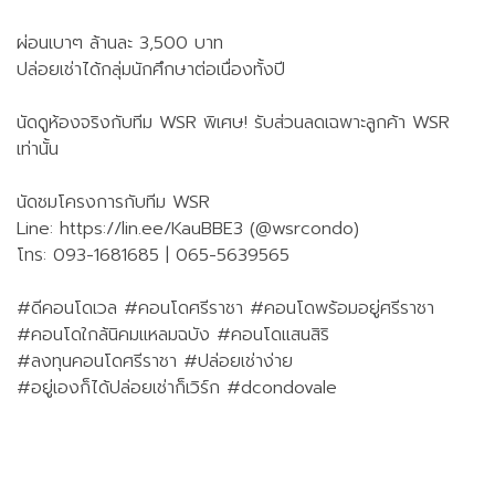
ผ่อนเบาๆ ล้านละ 3,500 บาท
ปล่อยเช่าได้กลุ่มนักศึกษาต่อเนื่องทั้งปี
นัดดูห้องจริงกับทีม WSR พิเศษ! รับส่วนลดเฉพาะลูกค้า WSR
เท่านั้น
นัดชมโครงการกับทีม WSR
Line: https://lin.ee/KauBBE3 (@wsrcondo)
โทร: 093-1681685 | 065-5639565
#ดีคอนโดเวล #คอนโดศรีราชา #คอนโดพร้อมอยู่ศรีราชา
#คอนโดใกล้นิคมแหลมฉบัง #คอนโดแสนสิริ
#ลงทุนคอนโดศรีราชา #ปล่อยเช่าง่าย
#อยู่เองก็ได้ปล่อยเช่าก็เวิร์ก #dcondovale