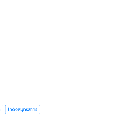
า
โกดังสมุทรสาคร