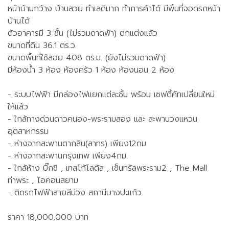
หน้าบ้านกว้าง บ้านสวย ทำเลดีมาก ทำการค้าได้ มีพิ้นที่จอดรถหน้า
บ้านได้
ตัวอาคารมี 3 ชั้น (ไม่รวมดาดฟ้า) ตกแต่งแล้ว
ขนาดที่ดิน 36.1 ตร.ว.
ขนาดพื้นที่ใช้สอย 408 ตร.ม. (ยังไม่รวมดาดฟ้า)
มีห้องน้ำ 3 ห้อง ห้องครัว 1 ห้อง ห้องนอน 2 ห้อง
- ระบบไฟฟ้า มีกล่องไฟแยกแต่ละชั้น พร้อม เซฟตี้คัทเปลี่ยนใหม่
ให้แล้ว
- ใกล้ทางด่วนดาวคนอง-พระรามสอง และ สะพานวงแหวน
อุตสาหกรรม
- ห่างจากสะพานตากสิน(สาทร) เพียง12กม.
- ห่างจากสะพานกรุงเทพ เพียง4กม.
- ใกล้ห้าง บิ๊กซี , เทสโก้โลตัส , เซ็นทรัลพระราม2 , The Mall
ท่าพระ , ไอคอนสยาม
- ติดรถไฟฟ้าสายสีม่วง สถานีบางปะแก้ว
ราคา 18,000,000 บาท