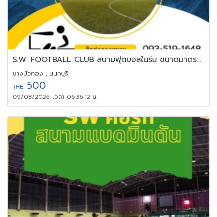
S.W. FOOTBALL CLUB สนามฟุตบอลในร่ม ขนาดมาตรฐาน
บางบัวทอง , นนทบุรี
500
THB
09/08/2026 เวลา 06:36:12 น.