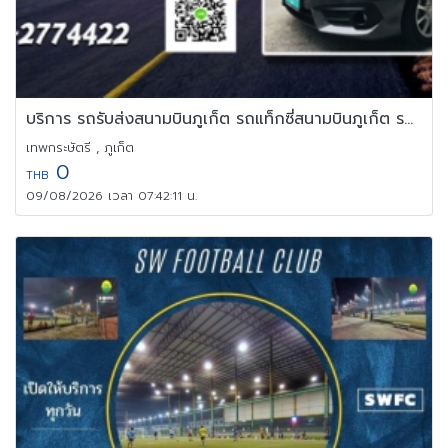
บริการ รถรับส่งสนามบินภูเก็ต รถแท็กซี่สนามบินภูเก็ต รถไปสนามบิน
เทพกระษัตรี , ภูเก็ต
0
THB
09/08/2026 เวลา 07:42:11 น.