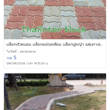
บล็อกตัวหนอน บล็อกแปดเหลี่ยม บล็อกปูหญ้า แผ่นทางเท้า
*นาโพธิ์ , มหาสารคาม
5
THB
08/08/2026 เวลา 14:15:29 น.