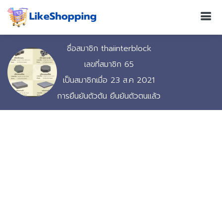
ชื่อสมาชิก thaiinterblock
เลขที่สมาชิก 65
เป็นสมาชิกเมื่อ 23 ส.ค 2021
การยืนยันตัวต้น ยืนยันตัวตนแล้ว