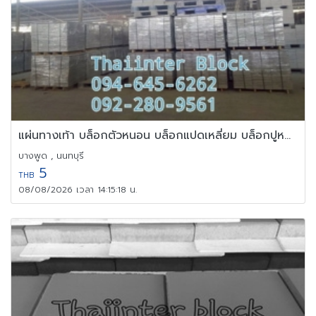
แผ่นทางเท้า บล็อกตัวหนอน บล็อกแปดเหลี่ยม บล็อกปูหญ้า
บางพูด , นนทบุรี
5
THB
08/08/2026 เวลา 14:15:18 น.