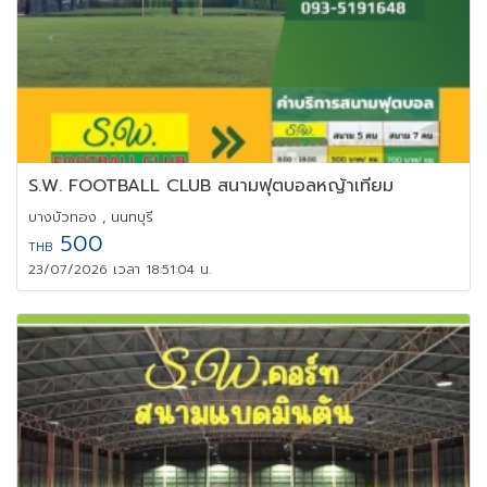
S.W. FOOTBALL CLUB สนามฟุตบอลหญ้าเทียม
บางบัวทอง , นนทบุรี
500
THB
23/07/2026 เวลา 18:51:04 น.