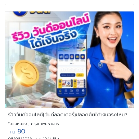
รีวิววันดีออนไลน์(วันดีลอตเตอรี่)ปลอดภัยได้เงินจริงไหม?
*สวนหลวง , กรุงเทพมหานคร
80
THB
08/08/2026 เวลา 19:44:18 น.