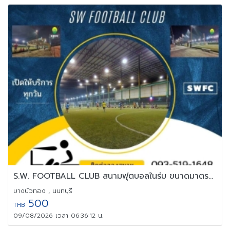
S.W. FOOTBALL CLUB สนามฟุตบอลในร่ม ขนาดมาตรฐาน
บางบัวทอง , นนทบุรี
500
THB
09/08/2026 เวลา 06:36:12 น.