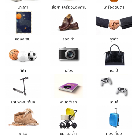
นาฬิกา
เสื้อผ้า เครื่องแต่งกาย
เครื่องดนตรี
ของสะสม
รองเท้า
ธุรกิจ
กีฬา
กล้อง
กระเป๋า
ยานพาหนะอื่นๆ
งานอดิเรก
เกมส์
ฟาร์ม
แม่และเด็ก
ท่องเที่ยว