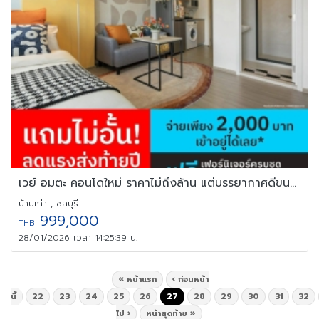
เวย์ อมตะ คอนโดใหม่ ราคาไม่ถึงล้าน แต่บรรยากาศดีขนาดนี้ แต่งครบ
บ้านเก่า , ชลบุรี
999,000
THB
28/01/2026 เวลา 14:25:39 น.
« หน้าแรก
‹ ก่อนหน้า
นี้
22
23
24
25
26
27
28
29
30
31
32
ไป ›
หน้าสุดท้าย »