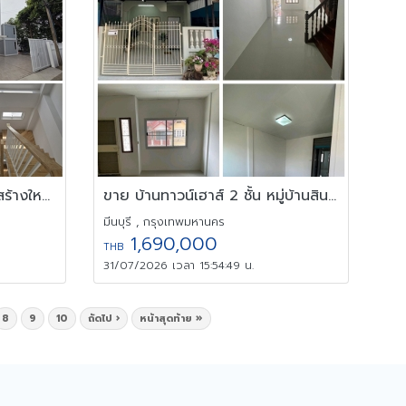
ขาย/เช่า โฮมออฟฟิศ 4 ชั้น สร้างใหม่ ซอยลาดพร้าววังหิน 32 แยก 6
ขาย บ้านทาวน์เฮาส์ 2 ชั้น หมู่บ้านสินธานี2 ซ.รามอินทรา119 ติดถนน
มีนบุรี , กรุงเทพมหานคร
1,690,000
THB
31/07/2026 เวลา 15:54:49 น.
8
9
10
ถัดไป ›
หน้าสุดท้าย »