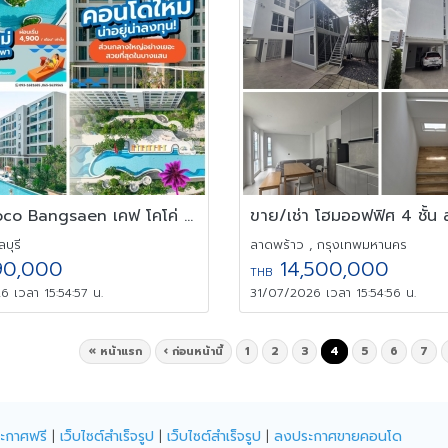
Kave Coco Bangsaen เคฟ โคโค่ บางแสน คอนโดสไตล์รีสอร์ท ใกล้ม.บูรพา
บุรี
ลาดพร้าว , กรุงเทพมหานคร
90,000
14,500,000
THB
 เวลา 15:54:57 น.
31/07/2026 เวลา 15:54:56 น.
« หน้าแรก
‹ ก่อนหน้านี้
1
2
3
4
5
6
7
ะกาศฟรี
|
เว็บไซต์สำเร็จรูป
|
เว็บไซต์สำเร็จรูป
|
ลงประกาศขายคอนโด