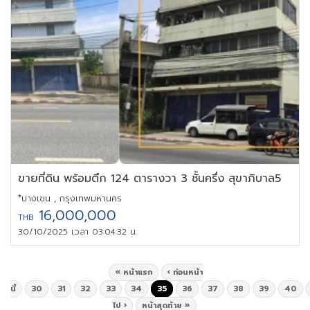
ขายที่ดิน พร้อมตึก 124 ตารางวา 3 ชั้นครึ่ง สุขาภิบาล5
*บางเขน , กรุงเทพมหานคร
16,000,000
THB
30/10/2025 เวลา 03:04:32 น.
« หน้าแรก
‹ ก่อนหน้า
นี้
30
31
32
33
34
35
36
37
38
39
40
ไป ›
หน้าสุดท้าย »