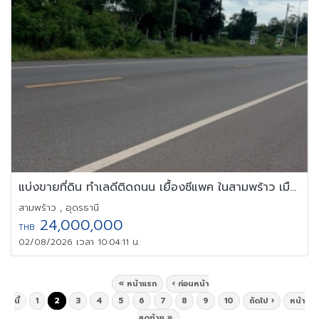
แบ่งขายที่ดิน ทำเลดีติดถนน เยื้องซีแพค ในสามพร้าว เมืองอุดรธานี
สามพร้าว , อุดรธานี
24,000,000
THB
02/08/2026 เวลา 10:04:11 น.
« หน้าแรก
‹ ก่อนหน้า
นี้
1
2
3
4
5
6
7
8
9
10
ถัดไป ›
หน้า
สุดท้าย »